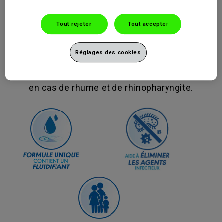
Adultes et enfants
Tout rejeter
Tout accepter
Nez Bouché, Nez qui coule ?
Réglages des cookies
ProRhinel Spray Enfants-Adultes, spray nasal
est un spray nasal pour le nettoyage du nez
en cas de rhume et de rhinopharyngite.