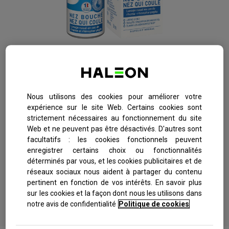
ProRhinel
Spray Enfants -
Nous utilisons des cookies pour améliorer votre
Adultes
.
expérience sur le site Web. Certains cookies sont
strictement nécessaires au fonctionnement du site
Web et ne peuvent pas être désactivés. D'autres sont
facultatifs : les cookies fonctionnels peuvent
En cliquant sur le(s) lien(s) ci-dessus, vous serez redirigés
enregistrer certains choix ou fonctionnalités
vers un site internet externe qui n'est pas exploité ni
déterminés par vous, et les cookies publicitaires et de
administré par le groupe Haleon. Le groupe Haleon
réseaux sociaux nous aident à partager du contenu
pertinent en fonction de vos intérêts. En savoir plus
n’endosse aucune responsabilité pour le contenu du site
sur les cookies et la façon dont nous les utilisons dans
internet. Si vous ne souhaitez pas quitter ce site, ne cliquez
notre avis de confidentialité
Politique de cookies
pas sur les liens ci-dessus.