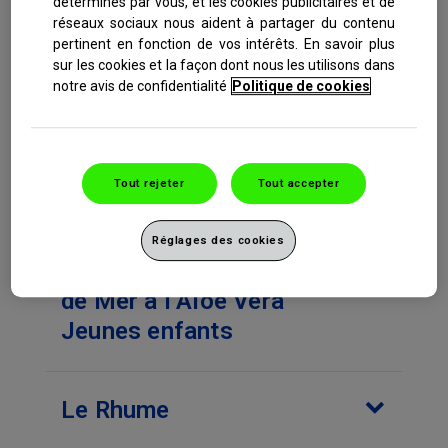
déterminés par vous, et les cookies publicitaires et de
réseaux sociaux nous aident à partager du contenu
pertinent en fonction de vos intérêts. En savoir plus
sur les cookies et la façon dont nous les utilisons dans
Les sprays nasaux
notre avis de confidentialité
Politique de cookies
ProRhinel pour les enfants
et adultes
Tout rejeter
Tout accepter
ProRhinel Eau de Mer à
l’Aloe Vera Enfants-
Réglages des cookies
Adultes et ProRhinel Eau
de Mer à l’Aloe Vera
Jeunes enfants
Le Rhume