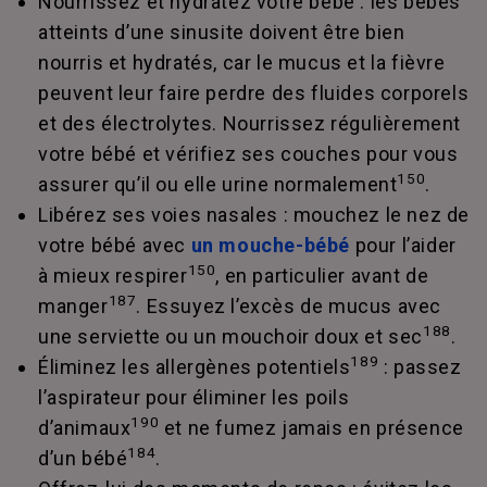
Nourrissez et hydratez votre bébé : les bébés
atteints d’une sinusite doivent être bien
nourris et hydratés, car le mucus et la fièvre
peuvent leur faire perdre des fluides corporels
et des électrolytes. Nourrissez régulièrement
votre bébé et vérifiez ses couches pour vous
150
assurer qu’il ou elle urine normalement
.
Libérez ses voies nasales : mouchez le nez de
votre bébé avec
un mouche-bébé
pour l’aider
150
à mieux respirer
, en particulier avant de
187
manger
. Essuyez l’excès de mucus avec
188
une serviette ou un mouchoir doux et sec
.
189
Éliminez les allergènes potentiels
: passez
l’aspirateur pour éliminer les poils
190
d’animaux
et ne fumez jamais en présence
184
d’un bébé
.