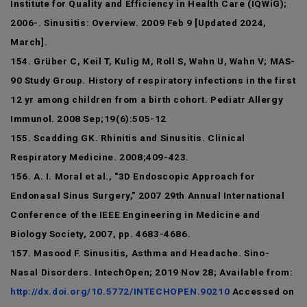
Institute for Quality and Efficiency in Health Care (IQWiG);
2006-. Sinusitis: Overview. 2009 Feb 9 [Updated 2024,
March].
154. Grüber C, Keil T, Kulig M, Roll S, Wahn U, Wahn V; MAS-
90 Study Group. History of respiratory infections in the first
12 yr among children from a birth cohort. Pediatr Allergy
Immunol. 2008 Sep;19(6):505-12
155. Scadding GK. Rhinitis and Sinusitis. Clinical
Respiratory Medicine. 2008;409-423.
156. A. I. Moral et al., "3D Endoscopic Approach for
Endonasal Sinus Surgery," 2007 29th Annual International
Conference of the IEEE Engineering in Medicine and
Biology Society, 2007, pp. 4683-4686.
157. Masood F. Sinusitis, Asthma and Headache. Sino-
Nasal Disorders. IntechOpen; 2019 Nov 28; Available from:
http://dx.doi.org/10.5772/INTECHOPEN.90210
Accessed on