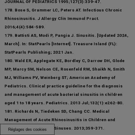
JOURNAL OF PEDIATRICS 1995;127(3):339-47.
178. Bose S, Grammer LC, Peters AT. Infectious Chronic
Rhinosinusitis. J Allergy Clin Immunol Pract.
2016;4(4):584-589.
179. Battisti AS, Modi P, Pangia J. Sinusitis. [Updated 2024,
March]. In: StatPearls [Internet]. Treasure Island (FL):
StatPearls Publishing; 2021 Jan.
180. Wald ER, Applegate KE, Bordley C, Darrow DH, Glode
MP, Marcy SM, Nelson CE, Rosenfeld RM, Shaikh N, Smith
MJ, Williams PV, Weinberg ST; American Academy of
Pediatrics. Clinical practice guideline for the diagnosis
and management of acute bacterial sinusitis in children
aged 1 to 18 years. Pediatrics. 2013 Jul;132(1):e262-80.
181. Richards N, Tiedeken SD, Chang CC. Medical
Management of Acute Rhinosinusitis in Children and
Adults. Diseases of the Sinuses. 2013;359-371.
Réglages des cookies