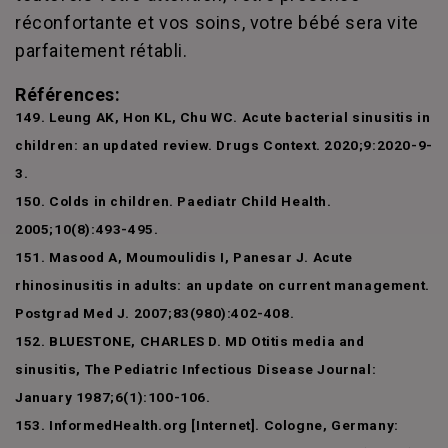
réconfortante et vos soins, votre bébé sera vite
parfaitement rétabli.
Références:
149. Leung AK, Hon KL, Chu WC. Acute bacterial sinusitis in
children: an updated review. Drugs Context. 2020;9:2020-9-
3.
150. Colds in children. Paediatr Child Health.
2005;10(8):493-495.
151. Masood A, Moumoulidis I, Panesar J. Acute
rhinosinusitis in adults: an update on current management.
Postgrad Med J. 2007;83(980):402-408.
152. BLUESTONE, CHARLES D. MD Otitis media and
sinusitis, The Pediatric Infectious Disease Journal:
January 1987;6(1):100-106.
153. InformedHealth.org [Internet]. Cologne, Germany: