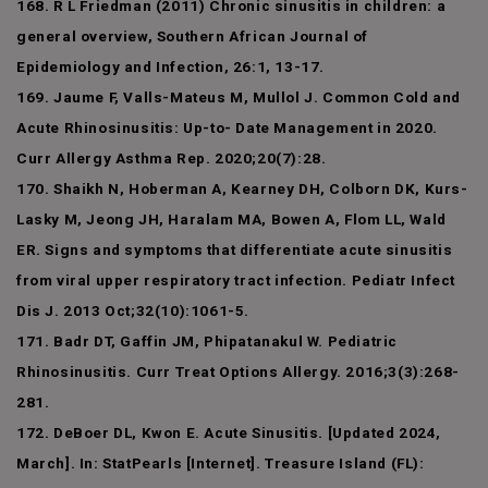
168. R L Friedman (2011) Chronic sinusitis in children: a
general overview, Southern African Journal of
Epidemiology and Infection, 26:1, 13-17.
169. Jaume F, Valls-Mateus M, Mullol J. Common Cold and
Acute Rhinosinusitis: Up-to- Date Management in 2020.
Curr Allergy Asthma Rep. 2020;20(7):28.
170. Shaikh N, Hoberman A, Kearney DH, Colborn DK, Kurs-
Lasky M, Jeong JH, Haralam MA, Bowen A, Flom LL, Wald
ER. Signs and symptoms that differentiate acute sinusitis
from viral upper respiratory tract infection. Pediatr Infect
Dis J. 2013 Oct;32(10):1061-5.
171. Badr DT, Gaffin JM, Phipatanakul W. Pediatric
Rhinosinusitis. Curr Treat Options Allergy. 2016;3(3):268-
281.
172. DeBoer DL, Kwon E. Acute Sinusitis. [Updated 2024,
March]. In: StatPearls [Internet]. Treasure Island (FL):