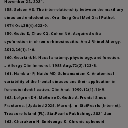
November 22, 2021.
158. Selden HS. The interrelationship between the maxillary
sinus and endodontics. Oral Surg Oral Med Oral Pathol.
1974 Oct;38(4):623-9.
159. Gudis D, Zhao KQ, Cohen NA. Acquired cilia
dysfunction in chronic rhinosinusitis. Am J Rhinol Allergy.
2012;26(1):1-6.
160. Geurkink N. Nasal anatomy, physiology, and function.
J Allergy Clin Immunol. 1983 Aug;72(2):123-8.
161. Nambiar P, Naidu MD, Subramaniam K. Anatomical
variability of the frontal sinuses and their application in
forensic identification. Clin Anat. 1999;12(1):16-9.
162. Lofgren DH, McGuire D, Gotlib A. Frontal Sinus
Fractures. [Updated 2024, March]. In: StatPearls [Internet].
Treasure Island (FL): StatPearls Publishing; 2021 Jan.
163. Charakorn N, Snidvongs K. Chronic sphenoid