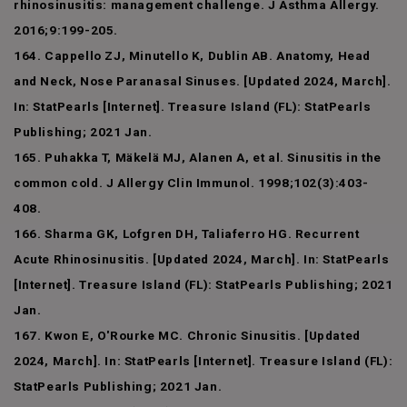
rhinosinusitis: management challenge. J Asthma Allergy.
2016;9:199-205.
164. Cappello ZJ, Minutello K, Dublin AB. Anatomy, Head
and Neck, Nose Paranasal Sinuses. [Updated 2024, March].
In: StatPearls [Internet]. Treasure Island (FL): StatPearls
Publishing; 2021 Jan.
165. Puhakka T, Mäkelä MJ, Alanen A, et al. Sinusitis in the
common cold. J Allergy Clin Immunol. 1998;102(3):403-
408.
166. Sharma GK, Lofgren DH, Taliaferro HG. Recurrent
Acute Rhinosinusitis. [Updated 2024, March]. In: StatPearls
[Internet]. Treasure Island (FL): StatPearls Publishing; 2021
Jan.
167. Kwon E, O'Rourke MC. Chronic Sinusitis. [Updated
2024, March]. In: StatPearls [Internet]. Treasure Island (FL):
StatPearls Publishing; 2021 Jan.