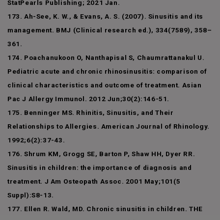
StatPearls Publishing; 2021 Jan.
173. Ah-See, K. W., & Evans, A. S. (2007). Sinusitis and its
management. BMJ (Clinical research ed.), 334(7589), 358–
361.
174. Poachanukoon O, Nanthapisal S, Chaumrattanakul U.
Pediatric acute and chronic rhinosinusitis: comparison of
clinical characteristics and outcome of treatment. Asian
Pac J Allergy Immunol. 2012 Jun;30(2):146-51.
175. Benninger MS. Rhinitis, Sinusitis, and Their
Relationships to Allergies. American Journal of Rhinology.
1992;6(2):37-43.
176. Shrum KM, Grogg SE, Barton P, Shaw HH, Dyer RR.
Sinusitis in children: the importance of diagnosis and
treatment. J Am Osteopath Assoc. 2001 May;101(5
Suppl):S8-13.
177. Ellen R. Wald, MD. Chronic sinusitis in children. THE