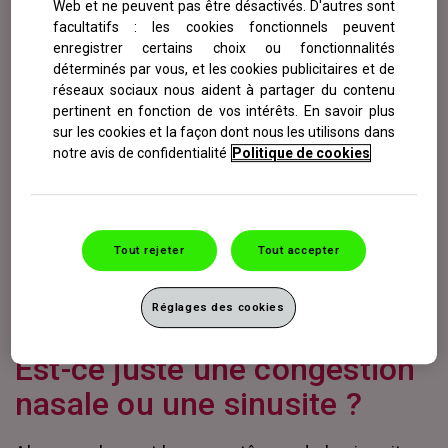
qui se trouve derrière le nez directement devant
Web et ne peuvent pas être désactivés. D'autres sont
163
facultatifs : les cookies fonctionnels peuvent
le cerveau
, ne se développe pas avant
enregistrer certains choix ou fonctionnalités
164
l’adolescence
).
déterminés par vous, et les cookies publicitaires et de
réseaux sociaux nous aident à partager du contenu
Qu’est-ce qu’une sinusite ?
pertinent en fonction de vos intérêts. En savoir plus
sur les cookies et la façon dont nous les utilisons dans
On parle de sinusite (qu’on appelle également
notre avis de confidentialité
Politique de cookies
rhinosinusite) lorsque les sinus de votre bébé
sont enflammés. Lorsque cela arrive, les
minuscules tissus du nez gonflent. Les petits
Tout rejeter
Tout accepter
balais qui ressemblent à des poils se retrouvent
pleins de mucus, qui n’arrive plus à s’écouler
Réglages des cookies
153
normalement vers l’arrière de la gorge
.
Est-ce juste une congestion
nasale ou une sinusite ?