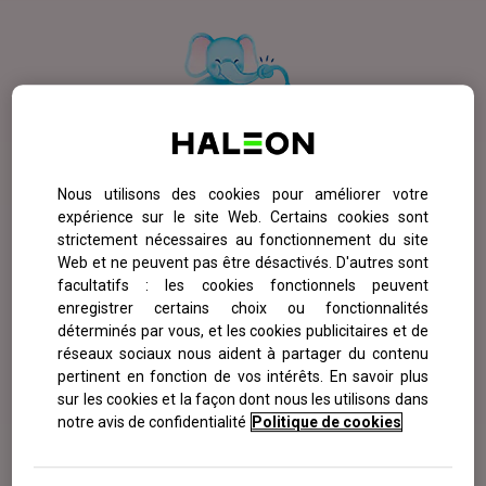
Nous utilisons des cookies pour améliorer votre
Rhume bébé : quoi faire et
expérience sur le site Web. Certains cookies sont
strictement nécessaires au fonctionnement du site
comment le prévenir
?
Web et ne peuvent pas être désactivés. D'autres sont
facultatifs : les cookies fonctionnels peuvent
enregistrer certains choix ou fonctionnalités
Le rhume est une maladie très fréquente et
déterminés par vous, et les cookies publicitaires et de
bénigne malgré son côté désagréable pour votre
réseaux sociaux nous aident à partager du contenu
pertinent en fonction de vos intérêts. En savoir plus
2
tout petit.
Il existe néanmoins quelques
sur les cookies et la façon dont nous les utilisons dans
conseils à suivre pour éviter que votre bébé ne
notre avis de confidentialité
Politique de cookies
soit trop souvent enrhumé.